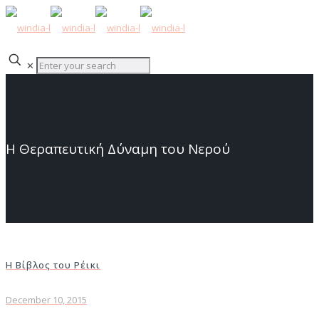
✕
Η Θεραπευτική Δύναμη του Νερού
Η Βίβλος του Ρέικι
December 10, 2015